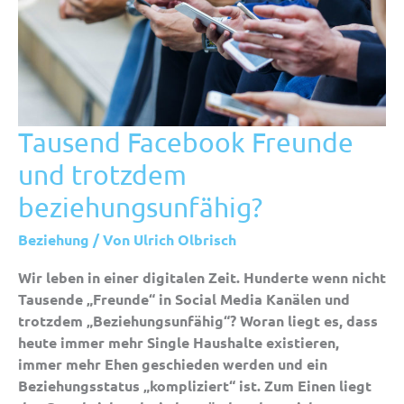
TAUSEND
Tausend Facebook Freunde
FACEBOOK
FREUNDE
und trotzdem
UND
TROTZDEM
BEZIEHUNGSUNFÄHIG?
beziehungsunfähig?
Beziehung
/ Von
Ulrich Olbrisch
Wir leben in einer digitalen Zeit. Hunderte wenn nicht
Tausende „Freunde“ in Social Media Kanälen und
trotzdem „Beziehungsunfähig“? Woran liegt es, dass
heute immer mehr Single Haushalte existieren,
immer mehr Ehen geschieden werden und ein
Beziehungsstatus „kompliziert“ ist. Zum Einen liegt